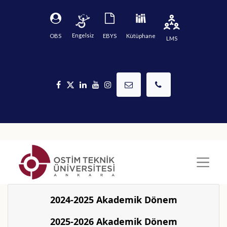
Engelsiz
OBS
EBYS
Kütüphane
LMS
Erişilebilirlik Menüsü
Metni Büyüt
Metni Küçült
Okunabilir Yazı Tipi
2024-2025 Akademik Dönem
Disleksi Yazı Tipi
Harf Aralığı
Kelime Aralığı
2025-2026 Akademik Dönem