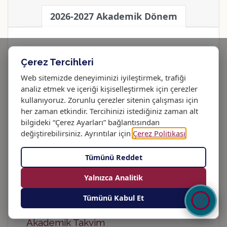
2026-2027 Akademik Dönem
Satır Yüksekliği
Sola Hizala
Ortala
Sağa Hizala
İki Yana Yasla
Çerez Tercihleri
TR
EN
Web sitemizde deneyiminizi iyileştirmek, trafiği
LISANSÜSTÜ EĞITIM · AKADEMIK
analiz etmek ve içeriği kişiselleştirmek için çerezler
TAKVIM
Yüksek Kontrast
Düşük Kontrast
Gri Tonlama
kullanıyoruz. Zorunlu çerezler sitenin çalışması için
2026-2027 Enstitü
her zaman etkindir. Tercihinizi istediğiniz zaman alt
Akademik Takvimi
bilgideki “Çerez Ayarları” bağlantısından
Negatif Kontrast
Açık Arka Plan
Gece Modu
değiştirebilirsiniz. Ayrıntılar için
Çerez Politikası
.
OSTİM Teknik Üniversitesi · Ankara
·
www.ostimteknik.edu.tr
Sepya Tonu
Tümünü Reddet
Güz Dönemi
Bahar Dönemi
Yalnızca Analitik
Lisansüstü (Yüksek Lisans / Doktora)
Tümünü Kabul Et
Bağlantıları
Bağlantıları Altı Çiz
Başlıkları Vurgula
Vurgula
Akademik Takvim